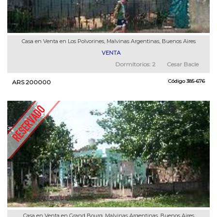
Casa en Venta en Los Polvorines, Malvinas Argentinas, Buenos Aires
VENTA
Dormitorios:
2
Cesar Bacle
Código
385-676
ARS 200000
Casa en Venta en Grand Bourg, Malvinas Argentinas, Buenos Aires