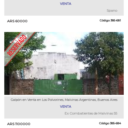
VENTA
Spano
Código
385-681
ARS 60000
Galpón en Venta en Los Polvorines, Malvinas Argentinas, Buenos Aires
VENTA
Ex Combatientes de Malvinas 55
Código
385-684
ARS 1100000