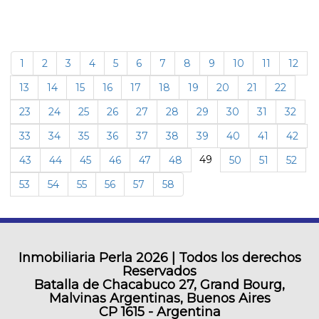
1
2
3
4
5
6
7
8
9
10
11
12
13
14
15
16
17
18
19
20
21
22
23
24
25
26
27
28
29
30
31
32
33
34
35
36
37
38
39
40
41
42
49
43
44
45
46
47
48
50
51
52
53
54
55
56
57
58
Inmobiliaria Perla
2026 | Todos los derechos
Reservados
Batalla de Chacabuco 27, Grand Bourg,
Malvinas Argentinas, Buenos Aires
CP 1615 - Argentina