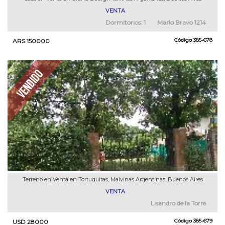
VENTA
Dormitorios:
1
Mario Bravo 1214
Código
385-678
ARS 150000
Terreno en Venta en Tortuguitas, Malvinas Argentinas, Buenos Aires
VENTA
Lisandro de la Torre
Código
385-679
USD 28000