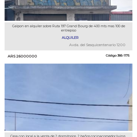
Galpon en alquiler sobre Ruta 197 Grand Bourg de 400 mts mas 100 de
entrepiso
ALQUILER
Avda. del Sesquicentenario 1200
Código
385-1175
ARS 26000000
Casa con local a la venta de 2 dormitorios, 2 baños,cocinacomedor,living,,