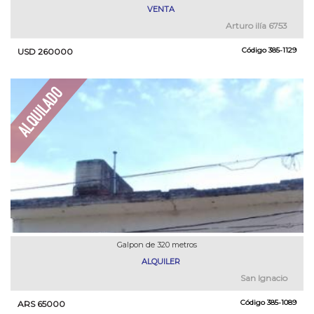
VENTA
Arturo ilía 6753
Código
385-1129
USD 260000
Galpon de 320 metros
ALQUILER
San Ignacio
Código
385-1089
ARS 65000