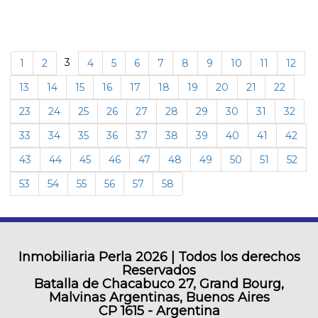
3
1
2
4
5
6
7
8
9
10
11
12
13
14
15
16
17
18
19
20
21
22
23
24
25
26
27
28
29
30
31
32
33
34
35
36
37
38
39
40
41
42
43
44
45
46
47
48
49
50
51
52
53
54
55
56
57
58
Inmobiliaria Perla
2026 | Todos los derechos
Reservados
Batalla de Chacabuco 27, Grand Bourg,
Malvinas Argentinas, Buenos Aires
CP 1615 - Argentina