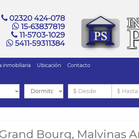
02320 424-078
15-63837819
11-5703-1029
5411-59311384
a inmobiliaria
Ubicación
Contacto
 Grand Bourg, Malvinas A